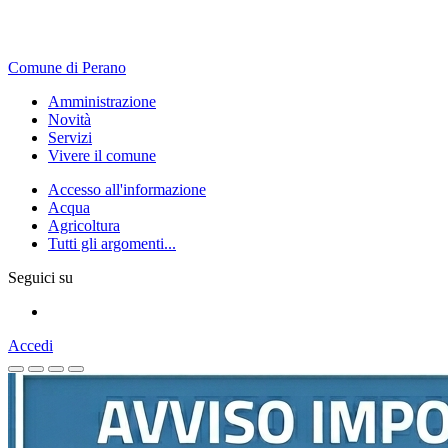
Comune di Perano
Amministrazione
Novità
Servizi
Vivere il comune
Accesso all'informazione
Acqua
Agricoltura
Tutti gli argomenti...
Seguici su
Accedi
Homepage