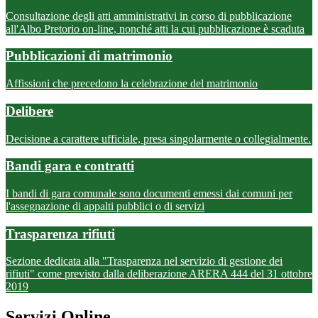
Consultazione degli atti amministrativi in corso di pubblicazione
all'Albo Pretorio on-line, nonché atti la cui pubblicazione è scaduta
Pubblicazioni di matrimonio
Affissioni che precedono la celebrazione del matrimonio
Delibere
Decisione a carattere ufficiale, presa singolarmente o collegialmente.
Bandi gara e contratti
I bandi di gara comunale sono documenti emessi dai comuni per
l'assegnazione di appalti pubblici o di servizi
Trasparenza rifiuti
Sezione dedicata alla "Trasparenza nel servizio di gestione dei
rifiuti" come previsto dalla deliberazione ARERA 444 del 31 ottobre
2019
Servizi Online