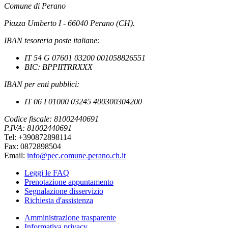
Comune di Perano
Piazza Umberto I - 66040 Perano (CH).
IBAN tesoreria poste italiane:
IT 54 G 07601 03200 001058826551
BIC: BPPIITRRXXX
IBAN per enti pubblici:
IT 06 I 01000 03245 400300304200
Codice fiscale: 81002440691
P.IVA: 81002440691
Tel: +390872898114
Fax: 0872898504
Email:
info@pec.comune.perano.ch.it
Leggi le FAQ
Prenotazione appuntamento
Segnalazione disservizio
Richiesta d'assistenza
Amministrazione trasparente
Informativa privacy