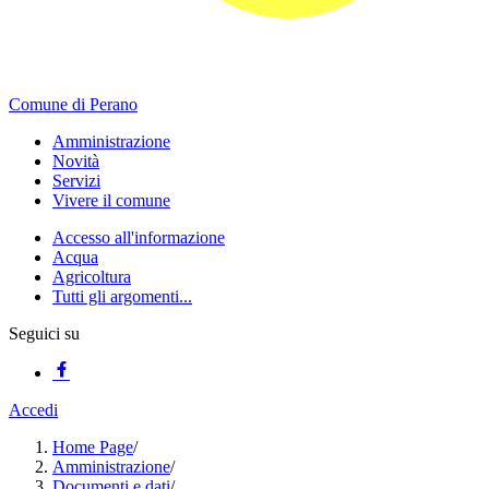
Comune di Perano
Amministrazione
Novità
Servizi
Vivere il comune
Accesso all'informazione
Acqua
Agricoltura
Tutti gli argomenti...
Seguici su
Accedi
Home Page
/
Amministrazione
/
Documenti e dati
/