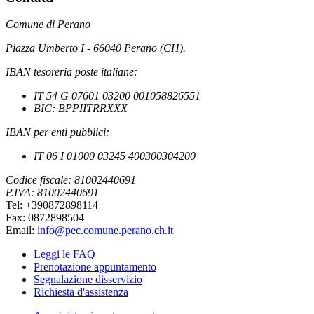
Comune di Perano
Piazza Umberto I - 66040 Perano (CH).
IBAN tesoreria poste italiane:
IT 54 G 07601 03200 001058826551
BIC: BPPIITRRXXX
IBAN per enti pubblici:
IT 06 I 01000 03245 400300304200
Codice fiscale: 81002440691
P.IVA: 81002440691
Tel: +390872898114
Fax: 0872898504
Email:
info@pec.comune.perano.ch.it
Leggi le FAQ
Prenotazione appuntamento
Segnalazione disservizio
Richiesta d'assistenza