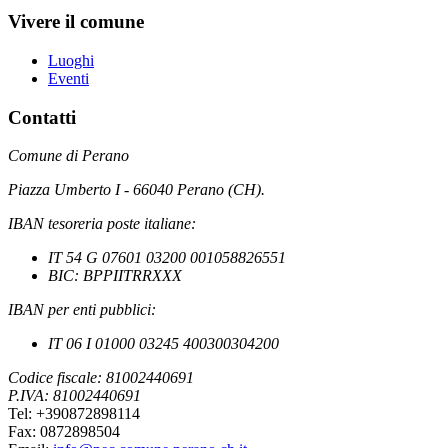
Vivere il comune
Luoghi
Eventi
Contatti
Comune di Perano
Piazza Umberto I - 66040 Perano (CH).
IBAN tesoreria poste italiane:
IT 54 G 07601 03200 001058826551
BIC: BPPIITRRXXX
IBAN per enti pubblici:
IT 06 I 01000 03245 400300304200
Codice fiscale: 81002440691
P.IVA: 81002440691
Tel: +390872898114
Fax: 0872898504